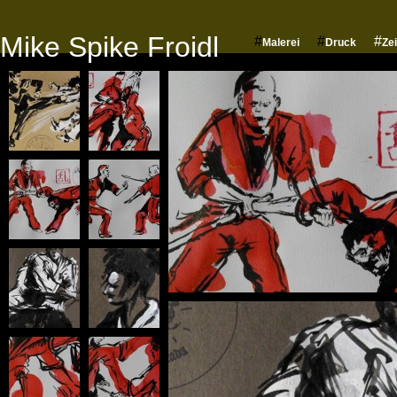
Mike Spike Froidl
#
#
#
Malerei
Druck
Ze